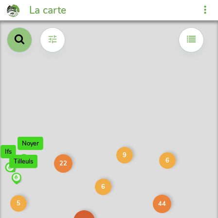
La carte
Noyer
Ifs
9
6
Tilleuls
22
6
5
44